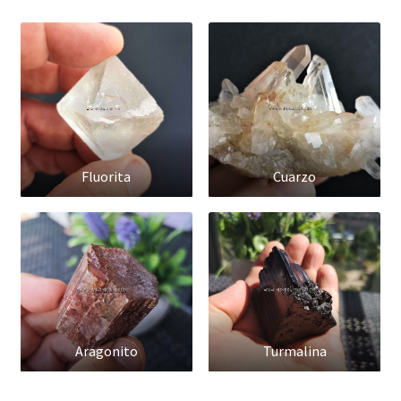
MINERALES Y COLORES |
VERDE
MINERALES Y COLORES |
AMARILLO
MINERALES Y COLORES |
NARANJA
MINERALES Y COLORES |
ROJO
Fluorita
Cuarzo
Regala
un
mineral
y
sorprenderás
.
Los
minerales
y sus
propiedades curativas
en el
Lapidario
de
Alfonso X
(parte
III
)
Los
minerales
y sus
propiedades curativas
en el
Aragonito
Turmalina
Lapidario
de
Alfonso X
(parte
II
)