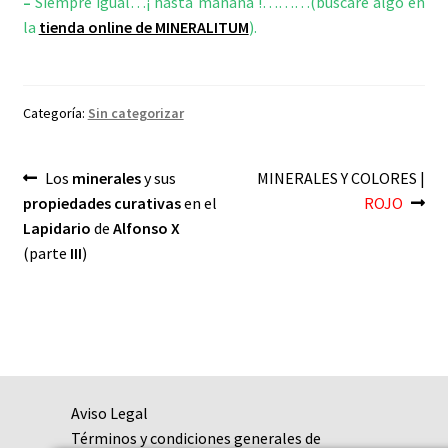
–
Siempre igual…¡ hasta mañana !………(buscaré algo en
la
tienda online de MINERALITUM
).
Categoría:
Sin categorizar
Navegación
Anterior:
Siguiente:
Los
minerales
y sus
MINERALES Y COLORES |
propiedades curativas
en el
ROJO
de
Lapidario
de
Alfonso X
entradas
(parte
III
)
Aviso Legal
Términos y condiciones generales de