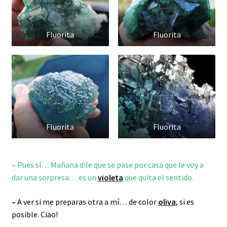
Fluorita
Fluorita
Fluorita
Fluorita
–
Pues sí… Mañana dile que se pase por casa que le voy a
dar una sorpresa… es un
violeta
que quita el sentido.
–
A ver si me preparas otra a mí… de color
oliva
, si es
posible. Ciao!