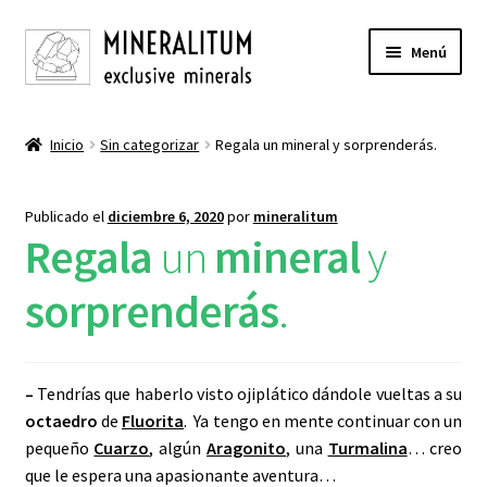
Ir
Ir
Menú
a
al
la
contenido
INICIO
navegación
Inicio
Sin categorizar
Regala un mineral y sorprenderás.
Expandi
TIENDA
el
Publicado el
diciembre 6, 2020
por
mineralitum
menú
Expandi
BLOG
Regala
un
mineral
y
hijo
el
menú
MINERALES Y COLORES |
NEGRO
sorprenderás
.
hijo
MINERALES Y COLORES |
BLANCO
–
Tendrías que haberlo visto ojiplático dándole vueltas a su
MINERALES Y COLORES |
VIOLETA
octaedro
de
Fluorita
. Ya tengo en mente continuar con un
pequeño
Cuarzo
, algún
Aragonito
, una
Turmalina
… creo
MINERALES Y COLORES |
AZUL
que le espera una apasionante aventura…