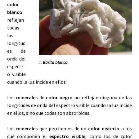
color
MINERALES Y COLORES |
VERDE
blanco
reflejan
MINERALES Y COLORES |
AMARILLO
todas
las
MINERALES Y COLORES |
NARANJA
longitud
es de
MINERALES Y COLORES |
ROJO
onda del
1.
Barita blanca
.
espectr
o visible
Regala
un
mineral
y
sorprenderás
.
cuando la luz incide en ellos.
Los
minerales
y sus
propiedades curativas
en el
Los
minerales
de
color negro
no reflejan ninguna de las
Lapidario
de
Alfonso X
(parte
III
)
longitudes de onda del espectro visible cuando la luz incide
en ellos, sino que todas son absorbidas.
Los
minerales
y sus
propiedades curativas
en el
Lapidario
de
Alfonso X
(parte
II
)
Los
minerales
que percibimos de un
color distinto
a los
que componen el
espectro visible
, como los de color