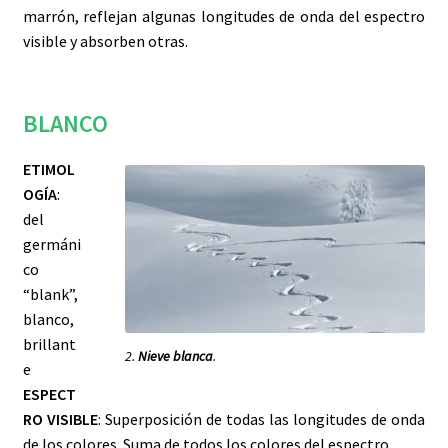
Los
minerales
y sus
propiedades curativas
en el
marrón, reflejan algunas longitudes de onda del espectro
Lapidario
de
Alfonso X
visible y absorben otras.
Nuestra
tienda de minerales exclusivos
mineralitum.com
estrena el tema musical
BLANCO
“AQUAMARINE”
.
ETIMOL
Los minerales en nuestras vidas
OGÍA
:
del
CONTACTO
germáni
co
MI CUENTA
“blank”,
blanco,
CÓMO COMPRAR
brillant
2.
Nieve blanca
.
e
ESPECT
RO VISIBLE
: Superposición de todas las longitudes de onda
de los colores. Suma de todos los colores del espectro.