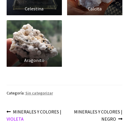
Celestina
Calcita
Aragonito
Categoría:
Sin categorizar
Navegación
Anterior:
Siguiente:
MINERALES Y COLORES |
MINERALES Y COLORES |
VIOLETA
NEGRO
de