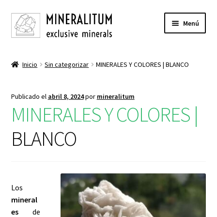
Ir
Ir
Menú
a
al
la
contenido
INICIO
navegación
Inicio
Sin categorizar
MINERALES Y COLORES | BLANCO
Expandi
TIENDA
el
Publicado el
abril 8, 2024
por
mineralitum
menú
Expandi
BLOG
MINERALES Y COLORES |
hijo
el
menú
MINERALES Y COLORES |
NEGRO
BLANCO
hijo
MINERALES Y COLORES |
BLANCO
MINERALES Y COLORES |
VIOLETA
Los
mineral
MINERALES Y COLORES |
AZUL
es
de