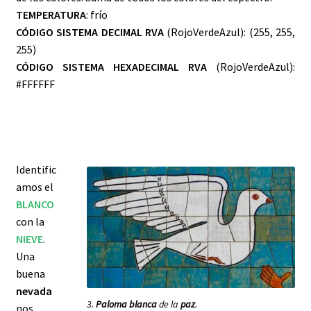
TEMPERATURA
: frío
CÓDIGO SISTEMA DECIMAL RVA
(RojoVerdeAzul): (255, 255,
255)
CÓDIGO SISTEMA HEXADECIMAL RVA
(RojoVerdeAzul):
#FFFFFF
Identific
amos el
BLANCO
con la
NIEVE
.
Una
buena
nevada
3.
Paloma blanca
de la
paz
.
nos