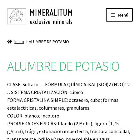
Ir
Ir
Menú
a
al
la
contenido
INICIO
navegación
Inicio
ALUMBRE DE POTASIO
Expandi
TIENDA
el
ALUMBRE DE POTASIO
menú
ÁGATA
hijo
ALUMBRE DE POTASIO
CLASE: Sulfato . . . FÓRMULA QUÍMICA: KAl (SO4)2 (H2O)12 .
. . SISTEMA CRISTALIZACIÓN: cúbico
AMATISTA
FORMA CRISTALINA SIMPLE: octaedro, cubo; formas
estalactíticas, columnares, granulares.
AMAZONITA
COLOR: blanco, incoloro
PROPIEDADES FÍSICAS: blando (2 Mohs), ligero (1,75
g/cm3), frágil, exfoliación imperfecta, fractura concoidal,
ANTIMONITA
transparente, brillo vítreo, muy soluble en agua