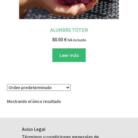
CIANITA
CORNALINA
ALUMBRE TÓTEM
CUARZO
80.00
€
IVA incluido
FLUORITA
Leer más
GRANATE
HEMATITES
JASPE
Mostrando el único resultado
LABRADORITA
Aviso Legal
MALAQUITA
Términos y condiciones generales de