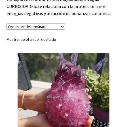
CURIOSIDADES: se relaciona con la protección ante
APATITO
energías negativas y atracción de bonanza económica
ARAGONITO
AZUFRE
Mostrando el único resultado
BARITA
BERILO
CALCANTITA
CALCITA
CELESTINA