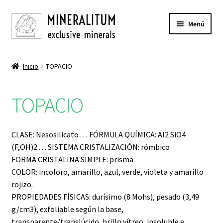
Ir
Ir
Menú
a
al
la
contenido
INICIO
navegación
Inicio
TOPACIO
Expandi
TIENDA
el
TOPACIO
menú
ÁGATA
hijo
ALUMBRE DE POTASIO
CLASE: Nesosilicato . . . FÓRMULA QUÍMICA: Al2 SiO4
(F,OH)2 . . . SISTEMA CRISTALIZACIÓN: rómbico
AMATISTA
FORMA CRISTALINA SIMPLE: prisma
COLOR: incoloro, amarillo, azul, verde, violeta y amarillo
AMAZONITA
rojizo.
PROPIEDADES FÍSICAS: durísimo (8 Mohs), pesado (3,49
g/cm3), exfoliable según la base,
ANTIMONITA
transparente/translúcido, brillo vítreo, insoluble e