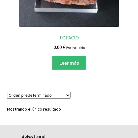
CIANITA
CORNALINA
CUARZO
TOPACIO
0.00
€
IVA incluido
FLUORITA
Leer más
GRANATE
HEMATITES
JASPE
Mostrando el único resultado
LABRADORITA
MALAQUITA
Aviso Legal