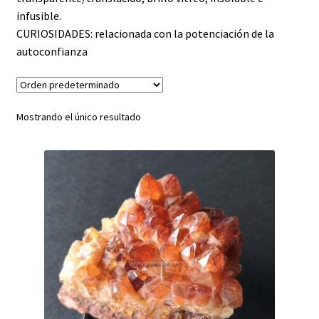
infusible.
APATITO
CURIOSIDADES: relacionada con la potenciación de la
autoconfianza
ARAGONITO
AZUFRE
Mostrando el único resultado
BARITA
BERILO
CALCANTITA
CALCITA
CELESTINA