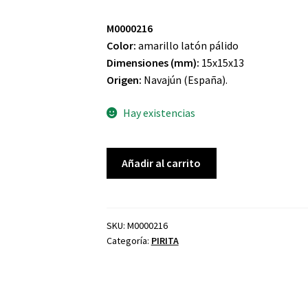
M0000216
Color:
amarillo latón pálido
Dimensiones (mm):
15x15x13
Origen:
Navajún (España).
Hay existencias
PIRITA
Añadir al carrito
CÚBICA
1.2.
cantidad
SKU:
M0000216
Categoría:
PIRITA