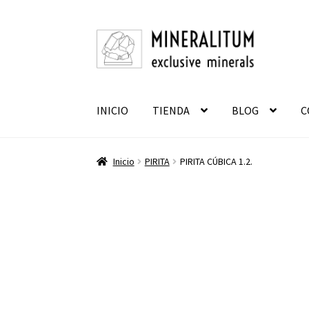
Ir
Ir
a
al
la
contenido
navegación
INICIO
TIENDA
BLOG
C
Inicio
PIRITA
PIRITA CÚBICA 1.2.