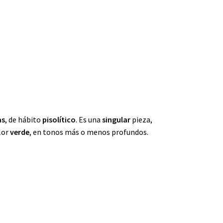
as
, de hábito
pisolítico
. Es una
singular
pieza,
olor
verde
, en tonos más o menos profundos.