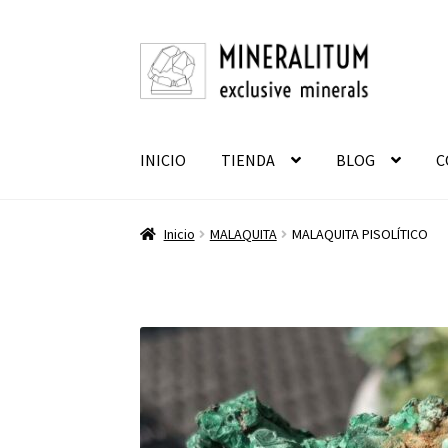
Ir
Ir
a
al
la
contenido
navegación
INICIO
TIENDA
BLOG
C
Inicio
MALAQUITA
MALAQUITA PISOLÍTICO