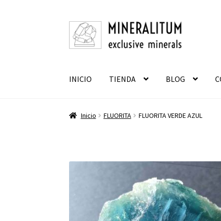
Ir
Ir
a
al
la
contenido
navegación
INICIO
TIENDA
BLOG
C
Inicio
FLUORITA
FLUORITA VERDE AZUL