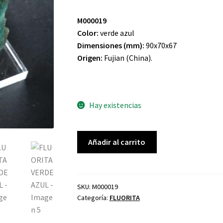
M000019
Color:
verde azul
Dimensiones (mm):
90x70x67
Origen:
Fujian (China).
Hay existencias
FLUORITA
Añadir al carrito
VERDE
AZUL
cantidad
SKU:
M000019
Categoría:
FLUORITA