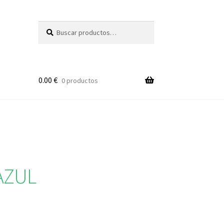
Buscar
Buscar
por:
0.00
€
0 productos
AZUL