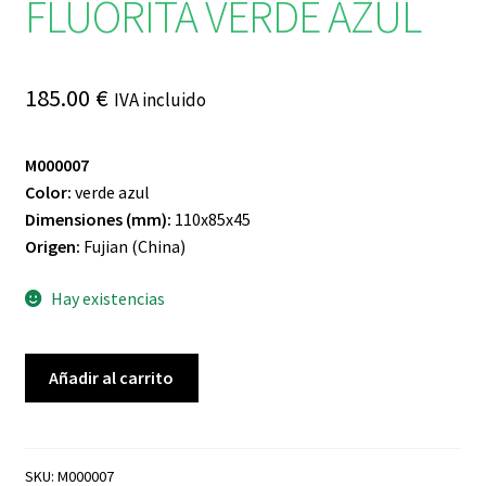
FLUORITA VERDE AZUL
185.00
€
IVA incluido
M000007
Color:
verde azul
Dimensiones
(mm):
110x85x45
Origen:
Fujian (China)
Hay existencias
FLUORITA
Añadir al carrito
VERDE
AZUL
cantidad
SKU:
M000007