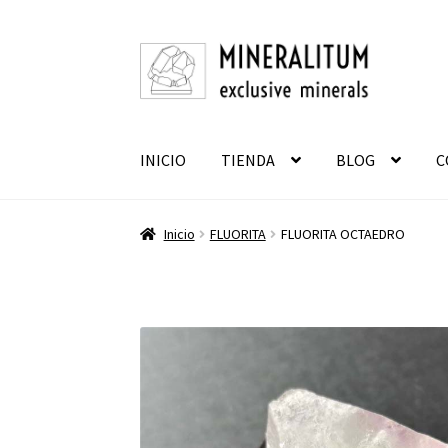
Ir
Ir
a
al
la
contenido
navegación
INICIO
TIENDA
BLOG
C
Inicio
FLUORITA
FLUORITA OCTAEDRO