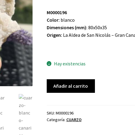
M0000196
Color:
blanco
Dimensiones (mm):
80x50x35
Origen:
La Aldea de San Nicolás – Gran Can
Hay existencias
CUARZO
Añadir al carrito
CANARIAS
cantidad
SKU:
M0000196
Categoría:
CUARZO