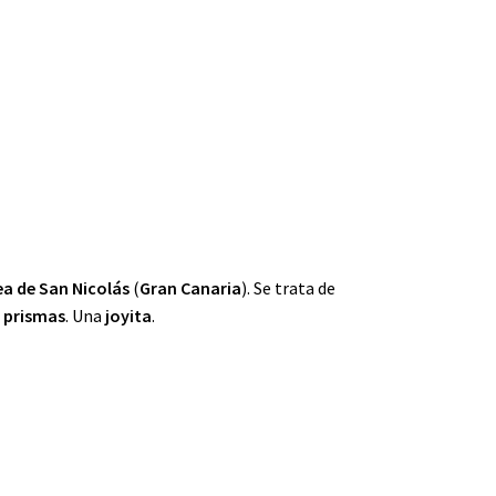
ea de San Nicolás
(
Gran Canaria
). Se trata de
e
prismas
. Una
joyita
.