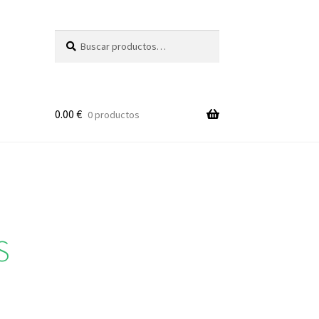
Buscar
Buscar
por:
0.00
€
0 productos
S