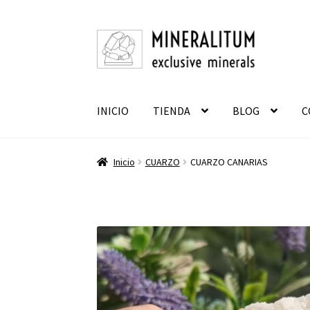
Ir
Ir
a
al
la
contenido
navegación
INICIO
TIENDA
BLOG
C
Inicio
CUARZO
CUARZO CANARIAS