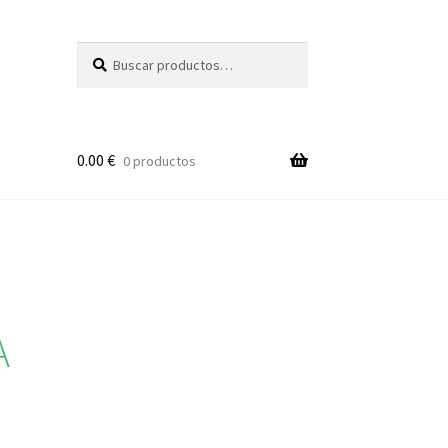
Buscar
Buscar
por:
0.00
€
0 productos
A