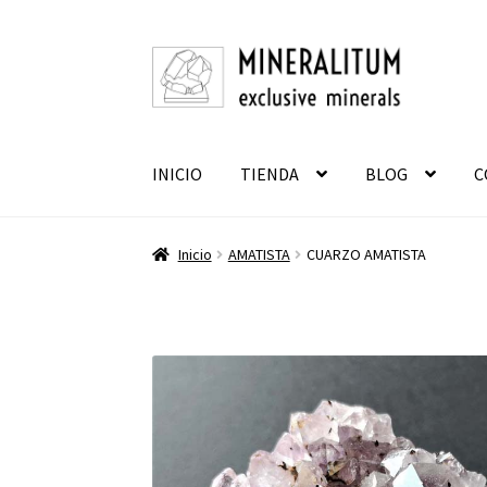
Ir
Ir
a
al
la
contenido
navegación
INICIO
TIENDA
BLOG
C
Inicio
AMATISTA
CUARZO AMATISTA