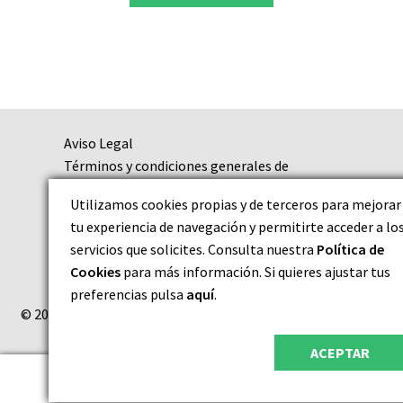
Aviso Legal
Términos y condiciones generales de
contratación
Utilizamos cookies propias y de terceros para mejorar
Política de Privacidad
tu experiencia de navegación y permitirte acceder a lo
Política de Cookies
servicios que solicites. Consulta nuestra
Política de
Cookies
para más información. Si quieres ajustar tus
preferencias pulsa
aquí
.
© 2026 MINERALITUM |
exclusive minerals
ACEPTAR
0
Buscar
Buscar