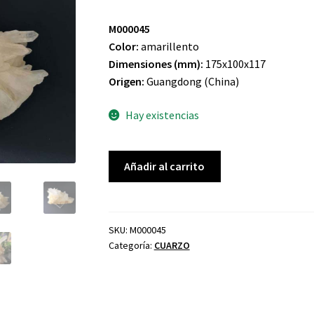
M000045
Color:
amarillento
Dimensiones (mm):
175x100x117
Origen:
Guangdong (China)
Hay existencias
CUARZO
Añadir al carrito
AMARILLENTO
cantidad
SKU:
M000045
Categoría:
CUARZO