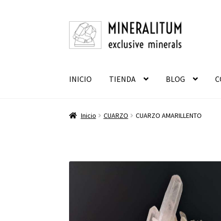
Ir
Ir
a
al
la
contenido
navegación
INICIO
TIENDA
BLOG
C
Inicio
CUARZO
CUARZO AMARILLENTO