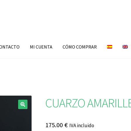
ONTACTO
MI CUENTA
CÓMO COMPRAR
CUARZO AMARILL
🔍
175.00
€
IVA incluido