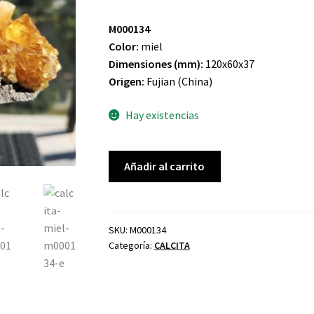
M000134
Color:
miel
Dimensiones (mm):
120x60x37
Origen:
Fujian (China)
Hay existencias
CALCITA
Añadir al carrito
MIEL
cantidad
SKU:
M000134
Categoría:
CALCITA