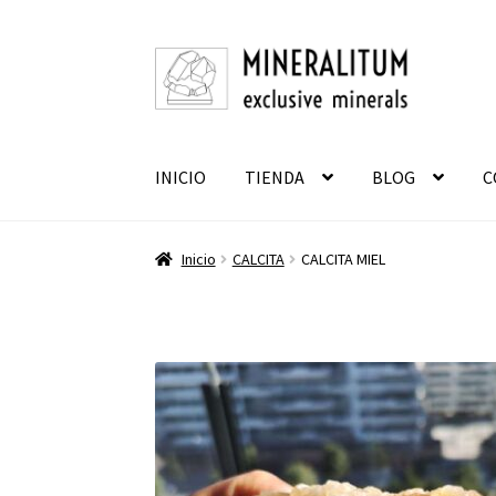
Ir
Ir
a
al
la
contenido
navegación
INICIO
TIENDA
BLOG
C
Inicio
CALCITA
CALCITA MIEL