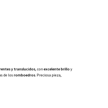
entes y translucidos
, con
excelente brillo
y
as de los
romboedros
. Preciosa pieza,