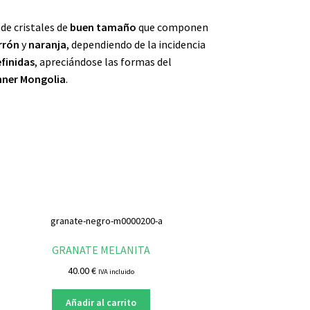
de cristales de
buen
tamaño
que componen
rrón
y
naranja
, dependiendo de la incidencia
efinidas
, apreciándose las formas del
nner
Mongolia
.
GRANATE MELANITA
40.00
€
IVA incluido
Añadir al carrito