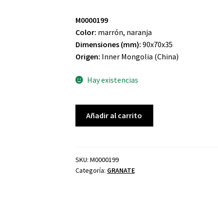
M0000199
Color:
marrón, naranja
Dimensiones
(mm):
90x70x35
Origen:
Inner Mongolia (China)
Hay existencias
ANDRADITA
Añadir al carrito
GRANATE
cantidad
SKU:
M0000199
Categoría:
GRANATE