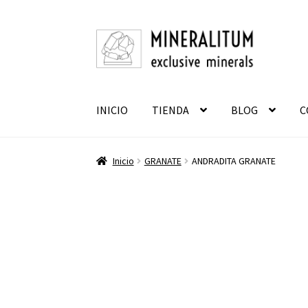
Ir
Ir
a
al
la
contenido
navegación
INICIO
TIENDA
BLOG
C
Inicio
GRANATE
ANDRADITA GRANATE