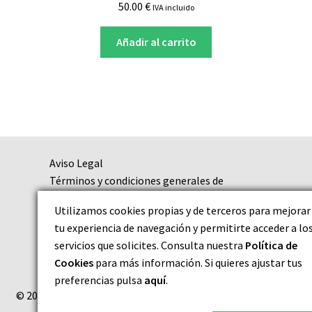
50.00
€
IVA incluido
Añadir al carrito
Aviso Legal
Términos y condiciones generales de
contratación
Utilizamos cookies propias y de terceros para mejorar
Política de Privacidad
tu experiencia de navegación y permitirte acceder a lo
Política de Cookies
servicios que solicites. Consulta nuestra
Política de
Cookies
para más información. Si quieres ajustar tus
preferencias pulsa
aquí
.
© 2026 MINERALITUM |
exclusive minerals