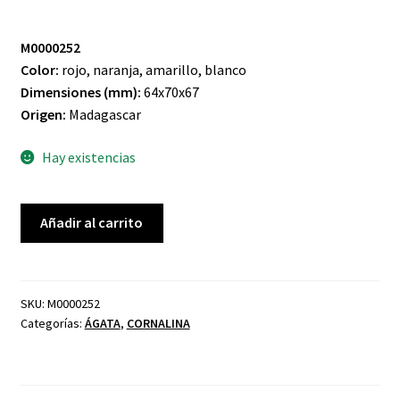
M0000252
Color:
rojo, naranja, amarillo, blanco
Dimensiones (mm):
64x70x67
Origen:
Madagascar
Hay existencias
ÁGATA
Añadir al carrito
CORNALINA
CIRCULO
cantidad
SKU:
M0000252
Categorías:
ÁGATA
,
CORNALINA